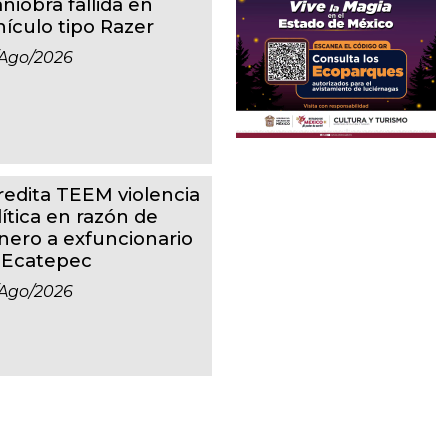
niobra fallida en
hículo tipo Razer
ago/2026
redita TEEM violencia
lítica en razón de
nero a exfuncionario
 Ecatepec
ago/2026