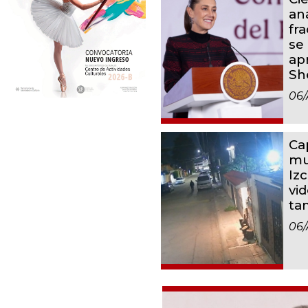
aná
fr
se 
ap
Sh
06/
Ca
mu
Iz
vid
ta
06/