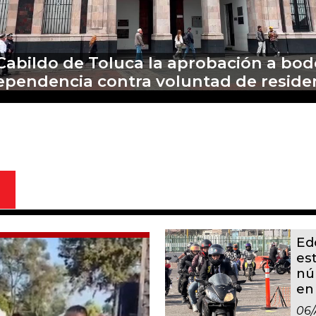
ecen relaciones México y Perú; "segui
defensa de Pedro Castillo": Sheinbau
Ed
es
nú
en
06/