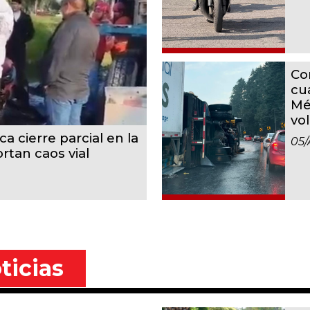
Co
cu
Mé
vo
a cierre parcial en la
05/
rtan caos vial
ticias