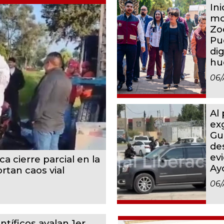
In
mo
Zo
Pu
dig
hu
06/
Al
ex
Gu
de
ev
a cierre parcial en la
Ay
rtan caos vial
06/
ntíficos avalan 1er