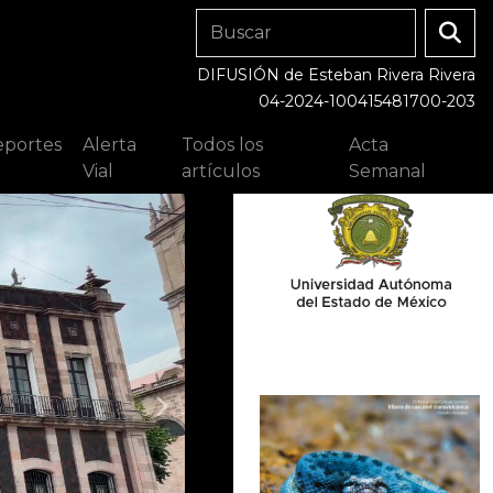
DIFUSIÓN de Esteban Rivera Rivera
04-2024-100415481700-203
portes
Alerta
Todos los
Acta
Vial
artículos
Semanal