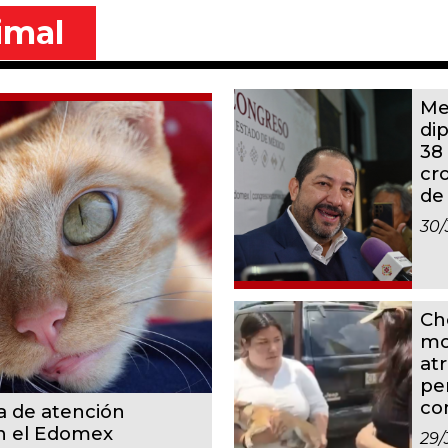
imal
Me
di
38
cr
de
30/
Ch
mo
at
pe
co
a de atención
en el Edomex
29/