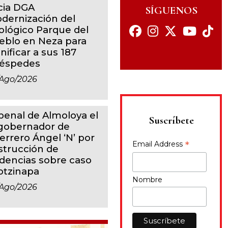
icia DGA
SÍGUENOS
dernización del
ológico Parque del
eblo en Neza para
nificar a sus 187
éspedes
ago/2026
 penal de Almoloya el
Suscríbete
gobernador de
errero Ángel ‘N’ por
*
Email Address
strucción de
idencias sobre caso
otzinapa
Nombre
ago/2026