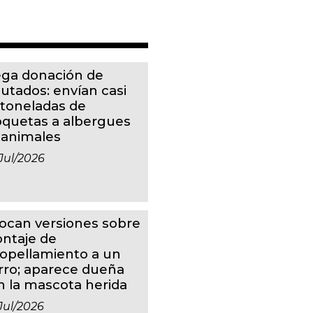
ga donación de
putados: envían casi
 toneladas de
oquetas a albergues
 animales
jul/2026
ocan versiones sobre
ntaje de
ropellamiento a un
rro; aparece dueña
n la mascota herida
jul/2026