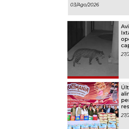
03/ago/2026
Av
Ixt
op
ca
27/
Úl
al
pe
re
27/