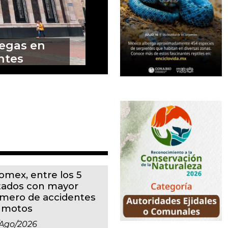
remos en
m
omex, entre los 5
tados con mayor
mero de accidentes
 motos
ago/2026