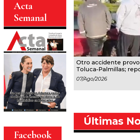
Acta
Semanal
Otro accidente provoc
Toluca-Palmillas; repo
07/ago/2026
Últimas No
Facebook