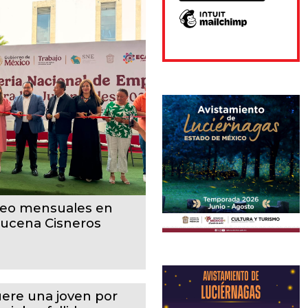
pleo mensuales en
zucena Cisneros
ere una joven por