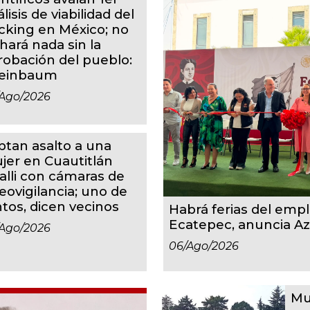
lisis de viabilidad del
acking en México; no
hará nada sin la
robación del pueblo:
einbaum
ago/2026
ptan asalto a una
jer en Cuautitlán
calli con cámaras de
eovigilancia; uno de
ntos, dicen vecinos
Habrá ferias del em
Ecatepec, anuncia A
ago/2026
06/ago/2026
Mu