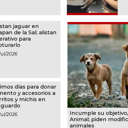
istan jaguar en
apan de la Sal; alistan
erativo para
pturarlo
jul/2026
timos días para donar
imento y accesorios a
rritos y michis en
sguardo
Incumple su objetivo
jul/2026
Animal; piden modifi
animales