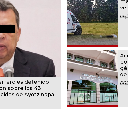
ma
ve
06/
Ac
po
gé
de
rrero es detenido
06/
ón sobre los 43
cidos de Ayotzinapa