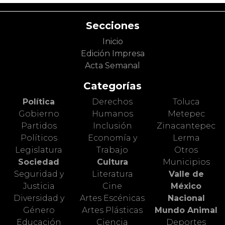
Secciones
Inicio
Edición Impresa
Acta Semanal
Categorías
Política
Derechos
Toluca
Gobierno
Humanos
Metepec
Partidos
Inclusión
Zinacantepec
Políticos
Economía y
Lerma
Legislatura
Trabajo
Otros
Sociedad
Cultura
Municipios
Seguridad y
Literatura
Valle de
Justicia
Cine
México
Diversidad y
Artes Escénicas
Nacional
Género
Artes Plásticas
Mundo Animal
Educación
Ciencia
Deportes