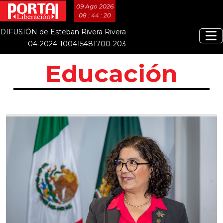
09 Ago 2026
08 : 44 : 22
DIFUSIÓN de Esteban Rivera Rivera
04-2024-100415481700-203
Educación