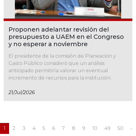
Proponen adelantar revisión del
presupuesto a UAEM en el Congreso
y no esperar a noviembre
El presidente de la comisión de Planeación y
Gasto Público consideró que un análisis
anticipado permitiría valorar un eventual
incremento de recursos para la institución.
21/jul/2026
1
2
3
4
5
6
7
8
9
10
49
50
›