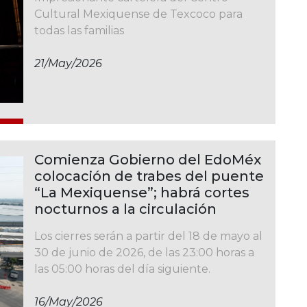
Cultural Mexiquense de Texcoco para
todas las familias
21/may/2026
Comienza Gobierno del EdoMéx
colocación de trabes del puente
“La Mexiquense”; habrá cortes
nocturnos a la circulación
Los cierres serán a partir del 18 de mayo al
30 de junio de 2026, de las 23:00 horas a
las 05:00 horas del día siguiente.
16/may/2026