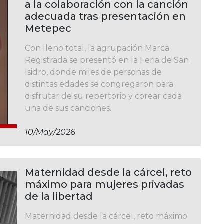
a la colaboración con la canción
adecuada tras presentación en
Metepec
Con lleno total, la agrupación Marca
Registrada se presentó en la Feria de San
Isidro, donde miles de personas de
distintas edades se congregaron para
disfrutar de su repertorio y corear cada
una de sus canciones.
10/may/2026
Maternidad desde la cárcel, reto
máximo para mujeres privadas
de la libertad
Maternidad desde la cárcel, reto máximo