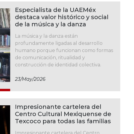
Especialista de la UAEMéx
destaca valor histórico y social
de la música y la danza
La música y la danza están
profundamente ligadas al desarrollo
humano porque funcionan como formas
de comunicación, ritualidad y
construcción de identidad colectiva.
23/may/2026
Impresionante cartelera del
Centro Cultural Mexiquense de
Texcoco para todas las familias
Impresionante cartelera del Centro