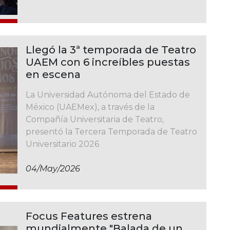
Llegó la 3ª temporada de Teatro
UAEM con 6 increíbles puestas
en escena
La Universidad Autónoma del Estado de
México (UAEMex), a través de la
Compañía Universitaria de Teatro,
presentó la Tercera Temporada de Teatro
Universitario 2026
04/may/2026
Focus Features estrena
mundialmente "Balada de un