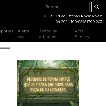
DIFUSIÓN de Esteban Rivera Rivera
04-2024-100415481700-203
portes
Alerta
Todos los
Acta
Vial
artículos
Semanal