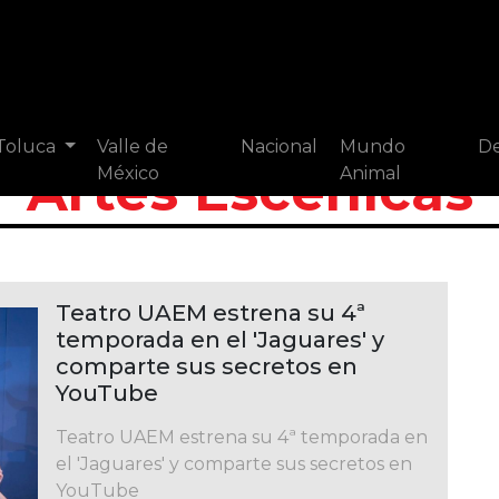
 Toluca
Valle de
Nacional
Mundo
De
Artes Escénicas
México
Animal
Teatro UAEM estrena su 4ª
temporada en el 'Jaguares' y
comparte sus secretos en
YouTube
Teatro UAEM estrena su 4ª temporada en
el 'Jaguares' y comparte sus secretos en
YouTube