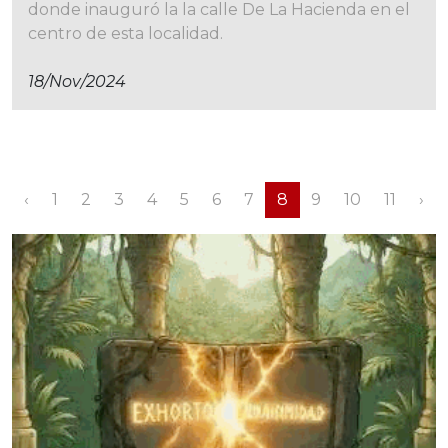
donde inauguró la la calle De La Hacienda en el
centro de esta localidad.
18/nov/2024
‹
1
2
3
4
5
6
7
8
9
10
11
›