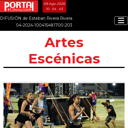
09 Ago 2026
10 : 54 : 45
DIFUSIÓN de Esteban Rivera Rivera
04-2024-100415481700-203
Artes
Escénicas