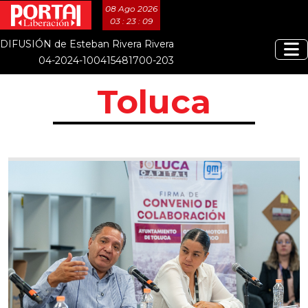
08 Ago 2026
03 : 23 : 12
DIFUSIÓN de Esteban Rivera Rivera
04-2024-100415481700-203
Toluca