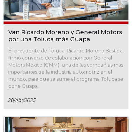
Van Ricardo Moreno y General Motors
por una Toluca más Guapa
El presidente de Toluca, Ricardo Moreno Bastida,
firmó convenio de colaboración con General
Motors México (GMM), una de las compañías más
importantes de la industria automotriz en el
mundo, para que se sume al programa Toluca se
pone Guapa.
28/abr/2025