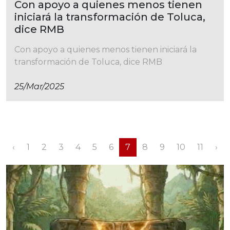
Con apoyo a quienes menos tienen
iniciará la transformación de Toluca,
dice RMB
Con apoyo a quienes menos tienen iniciará la
transformación de Toluca, dice RMB
25/mar/2025
‹
1
2
3
4
5
6
7
8
9
10
11
›