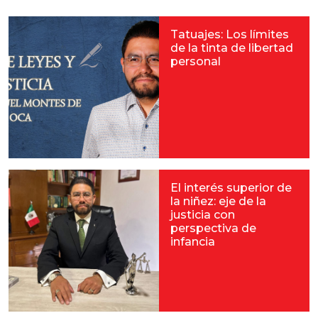
Tatuajes: Los límites
de la tinta de libertad
personal
El interés superior de
la niñez: eje de la
justicia con
perspectiva de
infancia