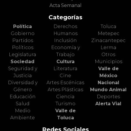
Acta Semanal
Categorías
Política
Derechos
Toluca
Gobierno
Humanos
Metepec
Partidos
Inclusión
Zinacantepec
Políticos
Economía y
Lerma
Legislatura
Trabajo
Otros
Sociedad
Cultura
Municipios
Seguridad y
Literatura
Valle de
Justicia
Cine
México
Diversidad y
Artes Escénicas
Nacional
Género
Artes Plásticas
Mundo Animal
Educación
Ciencia
Deportes
Salud
Turismo
Alerta Vial
Medio
Valle de
Ambiente
Toluca
Redes Sociales