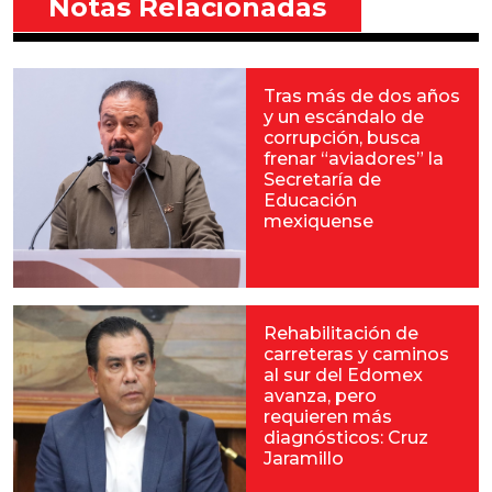
Notas Relacionadas
Tras más de dos años
y un escándalo de
corrupción, busca
frenar “aviadores” la
Secretaría de
Educación
mexiquense
Rehabilitación de
carreteras y caminos
al sur del Edomex
avanza, pero
requieren más
diagnósticos: Cruz
Jaramillo