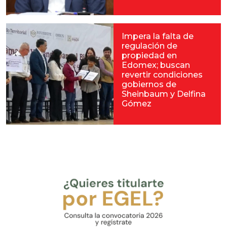
Impera la falta de
regulación de
propiedad en
Edomex; buscan
revertir condiciones
gobiernos de
Sheinbaum y Delfina
Gómez