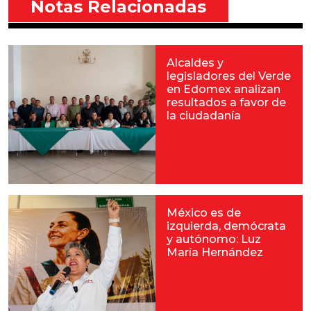
Notas Relacionadas
Alcaldes y
legisladores del Verde
en Edomex analizan
resultados a favor de
la ciudadanía
México es de
izquierda, demócrata
y autónomo: Luz
María Hernández