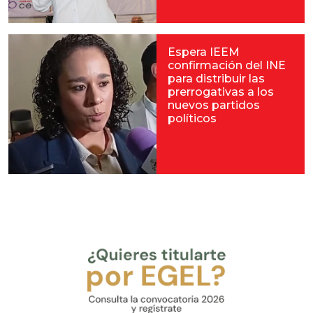
Espera IEEM
confirmación del INE
para distribuir las
prerrogativas a los
nuevos partidos
políticos