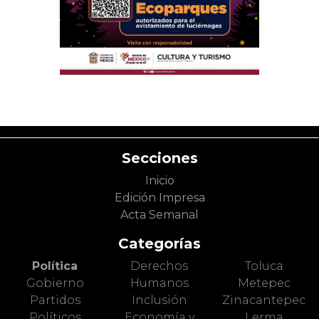
Secciones
Inicio
Edición Impresa
Acta Semanal
Categorías
Política
Derechos
Toluca
Gobierno
Humanos
Metepec
Partidos
Inclusión
Zinacantepec
Políticos
Economía y
Lerma