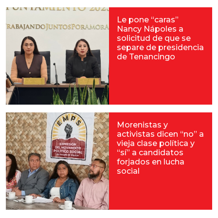
Le pone “caras”
Nancy Nápoles a
solicitud de que se
separe de presidencia
de Tenancingo
Morenistas y
activistas dicen “no” a
vieja clase política y
“sí” a candidatos
forjados en lucha
social