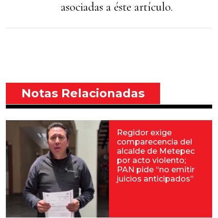
asociadas a éste artículo.
Notas Relacionadas
Regidor exige
comparecencia del
alcalde de Metepec
por acto violento;
PAN pide “no emitir
juicios anticipados”