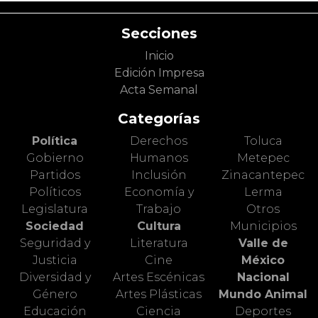
Secciones
Inicio
Edición Impresa
Acta Semanal
Categorías
Política
Derechos
Toluca
Gobierno
Humanos
Metepec
Partidos
Inclusión
Zinacantepec
Políticos
Economía y
Lerma
Legislatura
Trabajo
Otros
Sociedad
Cultura
Municipios
Seguridad y
Literatura
Valle de
Justicia
Cine
México
Diversidad y
Artes Escénicas
Nacional
Género
Artes Plásticas
Mundo Animal
Educación
Ciencia
Deportes