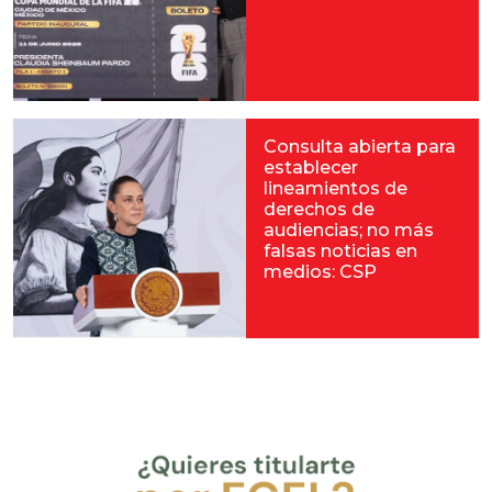
Consulta abierta para
establecer
lineamientos de
derechos de
audiencias; no más
falsas noticias en
medios: CSP