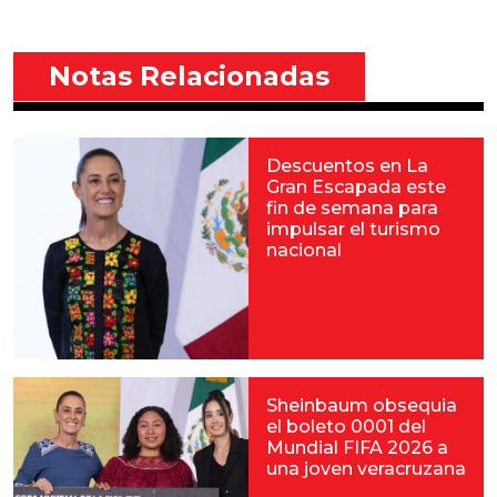
Notas Relacionadas
Descuentos en La
Gran Escapada este
fin de semana para
impulsar el turismo
nacional
Sheinbaum obsequia
el boleto 0001 del
Mundial FIFA 2026 a
una joven veracruzana