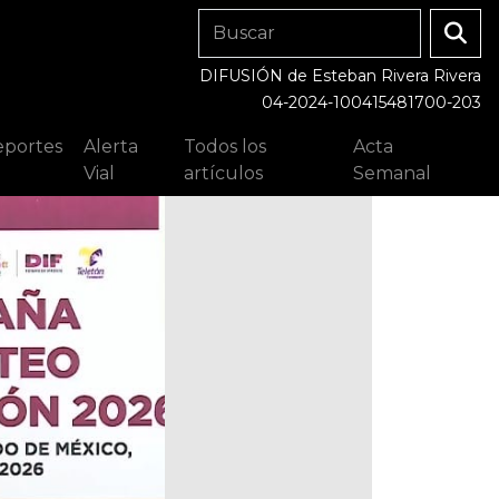
DIFUSIÓN de Esteban Rivera Rivera
04-2024-100415481700-203
portes
Alerta
Todos los
Acta
Vial
artículos
Semanal