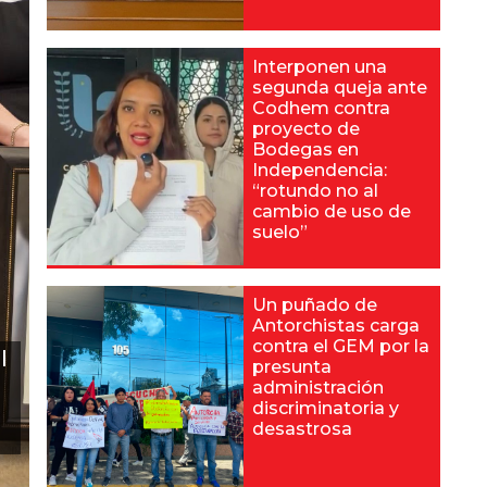
Interponen una
segunda queja ante
Codhem contra
proyecto de
Bodegas en
Independencia:
“rotundo no al
cambio de uso de
suelo”
Un puñado de
Antorchistas carga
contra el GEM por la
l
presunta
administración
discriminatoria y
desastrosa