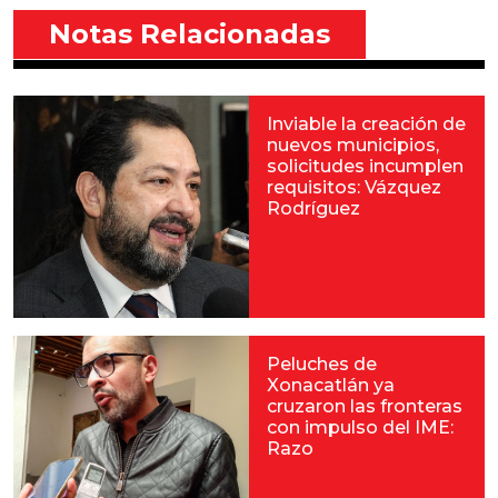
Notas Relacionadas
Inviable la creación de
nuevos municipios,
solicitudes incumplen
requisitos: Vázquez
Rodríguez
Peluches de
Xonacatlán ya
cruzaron las fronteras
con impulso del IME:
Razo