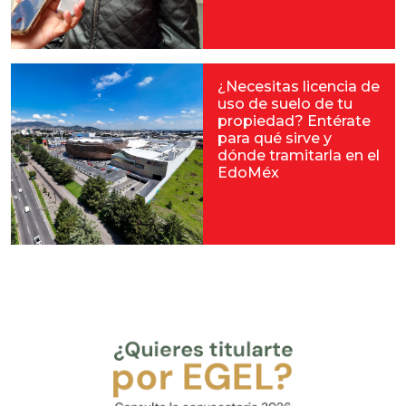
¿Necesitas licencia de
uso de suelo de tu
propiedad? Entérate
para qué sirve y
dónde tramitarla en el
EdoMéx