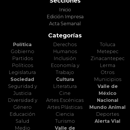
Secciones
Inicio
Edición Impresa
Acta Semanal
Categorías
Política
Derechos
Toluca
Gobierno
Humanos
Metepec
Partidos
Inclusión
Zinacantepec
Políticos
Economía y
Lerma
Legislatura
Trabajo
Otros
Sociedad
Cultura
Municipios
Seguridad y
Literatura
Valle de
Justicia
Cine
México
Diversidad y
Artes Escénicas
Nacional
Género
Artes Plásticas
Mundo Animal
Educación
Ciencia
Deportes
Salud
Turismo
Alerta Vial
Medio
Valle de