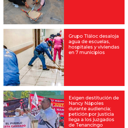
Grupo Tláloc desaloja
agua de escuelas,
hospitales y viviendas
en 7 municipios
Exigen destitución de
Nancy Nápoles
durante audiencia;
petición por justicia
llega a los juzgados
de Tenancingo