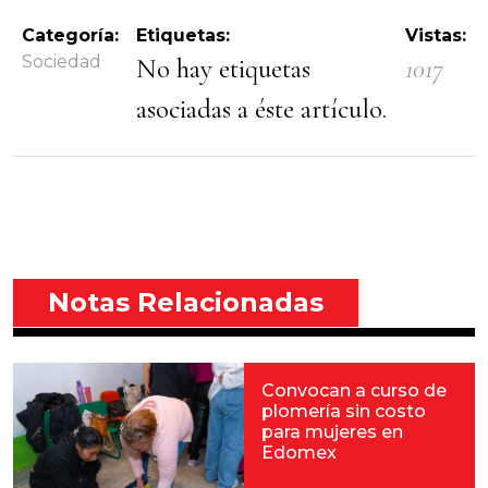
Categoría:
Etiquetas:
Vistas:
Sociedad
No hay etiquetas
1017
asociadas a éste artículo.
Notas Relacionadas
Convocan a curso de
plomería sin costo
para mujeres en
Edomex