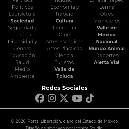
Partidos
Inclusión
Zinacantepec
Políticos
Economía y
Lerma
Legislatura
Trabajo
Otros
Sociedad
Cultura
Municipios
Seguridad y
Literatura
Valle de
Justicia
Cine
México
Diversidad y
Artes Escénicas
Nacional
Género
Artes Plásticas
Mundo Animal
Educación
Ciencia
Deportes
Salud
Turismo
Alerta Vial
Medio
Valle de
Ambiente
Toluca
Redes Sociales
© 2026. Portal Liberación, diario del Estado de México
Diseño de sitio web por Iconica Studio.