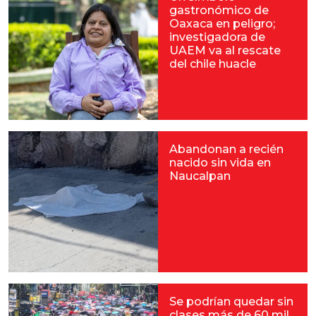
gastronómico de
Oaxaca en peligro;
investigadora de
UAEM va al rescate
del chile huacle
Abandonan a recién
nacido sin vida en
Naucalpan
Se podrían quedar sin
clases más de 60 mil