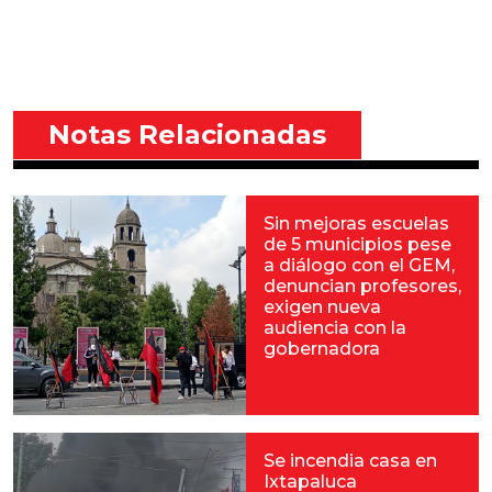
Notas Relacionadas
Sin mejoras escuelas
de 5 municipios pese
a diálogo con el GEM,
denuncian profesores,
exigen nueva
audiencia con la
gobernadora
Se incendia casa en
Ixtapaluca