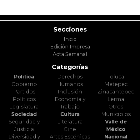
Secciones
Inicio
Edición Impresa
Acta Semanal
Categorías
Política
Derechos
Toluca
Gobierno
Humanos
Metepec
Partidos
Inclusión
Zinacantepec
Políticos
Economía y
Lerma
Legislatura
Trabajo
Otros
Sociedad
Cultura
Municipios
Seguridad y
Literatura
Valle de
Justicia
Cine
México
Diversidad y
Artes Escénicas
Nacional