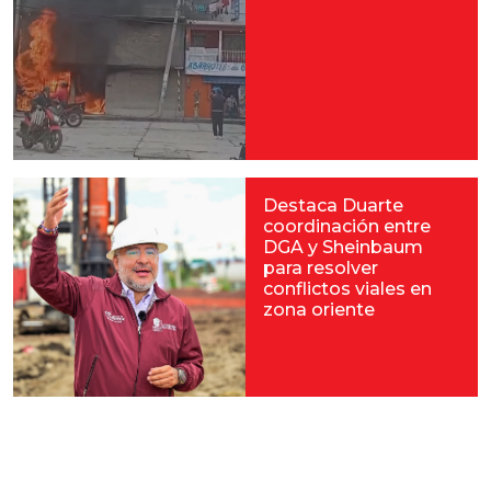
Destaca Duarte
coordinación entre
DGA y Sheinbaum
para resolver
conflictos viales en
zona oriente