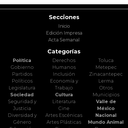
Secciones
Inicio
Edición Impresa
Acta Semanal
Categorías
Política
Derechos
Toluca
Gobierno
Humanos
Metepec
Partidos
Inclusión
Zinacantepec
Políticos
Economía y
Lerma
Legislatura
Trabajo
Otros
Sociedad
Cultura
Municipios
Seguridad y
Literatura
Valle de
Justicia
Cine
México
Diversidad y
Artes Escénicas
Nacional
Género
Artes Plásticas
Mundo Animal