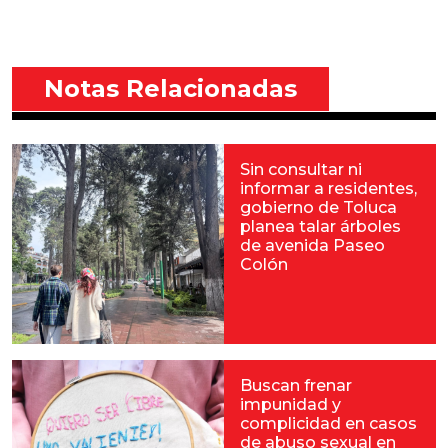
Notas Relacionadas
Sin consultar ni
informar a residentes,
gobierno de Toluca
planea talar árboles
de avenida Paseo
Colón
Buscan frenar
impunidad y
complicidad en casos
de abuso sexual en