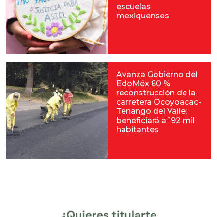
escuelas
mexiquenses
Avanza Gobierno del
EdoMéx 60 %
reconstrucción de la
carretera Ocoyoacac-
Tenango del Valle;
beneficiará a 192 mil
habitantes