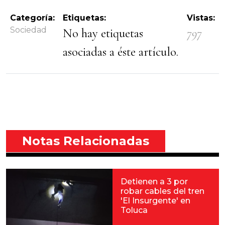
Categoría:
Etiquetas:
Vistas:
Sociedad
No hay etiquetas
797
asociadas a éste artículo.
Notas Relacionadas
Detienen a 3 por
robar cables del tren
'El Insurgente' en
Toluca