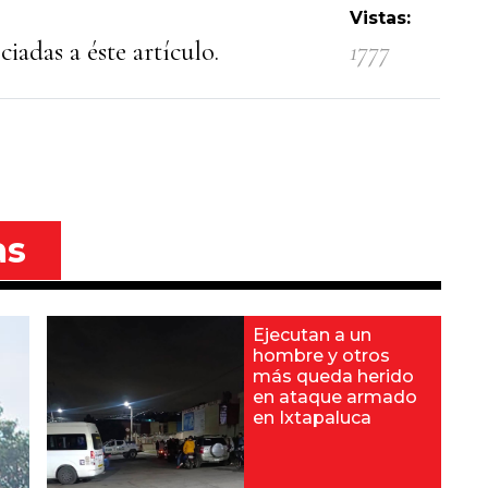
Vistas:
iadas a éste artículo.
1777
as
Ejecutan a un
hombre y otros
más queda herido
en ataque armado
en Ixtapaluca