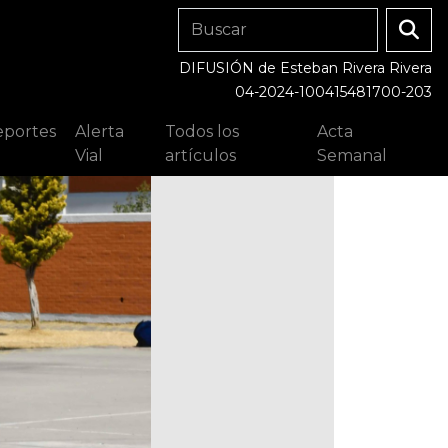
DIFUSIÓN de Esteban Rivera Rivera
04-2024-100415481700-203
portes
Alerta
Todos los
Acta
Vial
artículos
Semanal