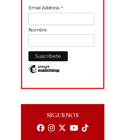
*
Email Address
Nombre
SÍGUENOS