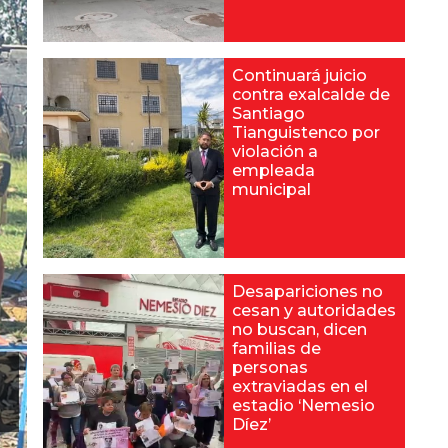
Continuará juicio
contra exalcalde de
Santiago
Tianguistenco por
violación a
empleada
municipal
Desapariciones no
cesan y autoridades
no buscan, dicen
familias de
personas
extraviadas en el
estadio ‘Nemesio
Díez’