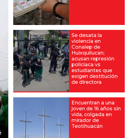
Se desata la
violencia en
Conalep de
Huixquilucan;
acusan represión
policiaca vs
estudiantes que
exigen destitución
de directora
Encuentran a una
joven de 16 años sin
vida, colgada en
mirador de
Teotihuacán
é