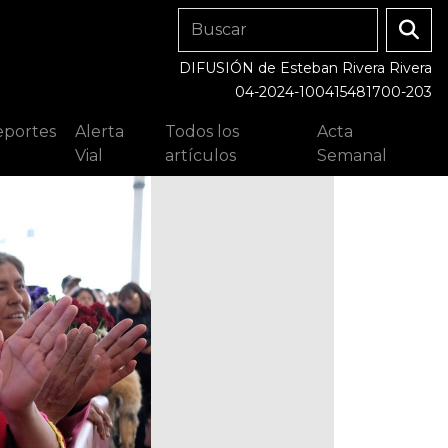
DIFUSIÓN de Esteban Rivera Rivera
04-2024-100415481700-203
portes
Alerta
Todos los
Acta
Vial
artículos
Semanal