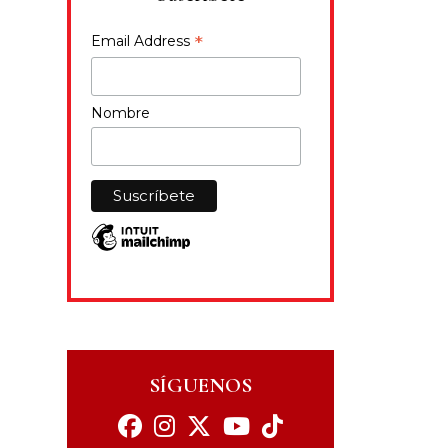
*
Email Address
Nombre
SÍGUENOS