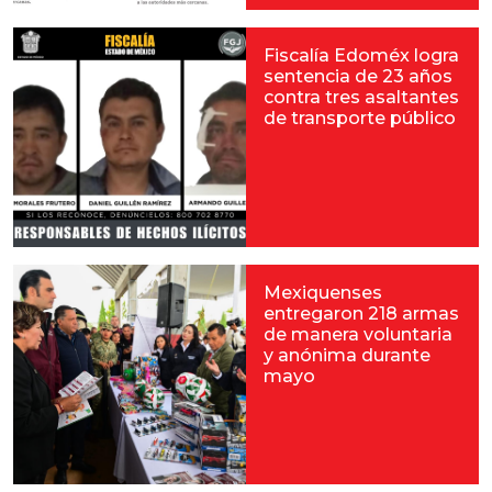
Fiscalía Edoméx logra
sentencia de 23 años
contra tres asaltantes
de transporte público
Mexiquenses
entregaron 218 armas
de manera voluntaria
y anónima durante
mayo