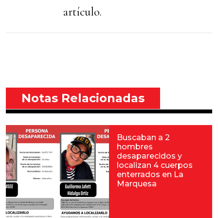
artículo.
Notas Relacionadas
Buscaban a 2
hombres
desaparecidos y
localizan 4 cuerpos
enterrados en La
Marquesa