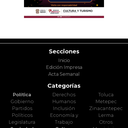
Secciones
Inicio
Edición Impresa
Acta Semanal
Categorías
Política
Derechos
Toluca
Gobierno
Humanos
Metepec
Partidos
Inclusión
Zinacantepec
Políticos
Economía y
Lerma
Legislatura
Trabajo
Otros