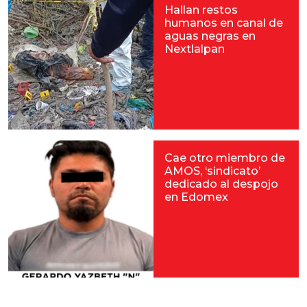
Hallan restos
humanos en canal de
aguas negras en
Nextlalpan
Cae otro miembro de
AMOS, ‘sindicato’
dedicado al despojo
en Edomex