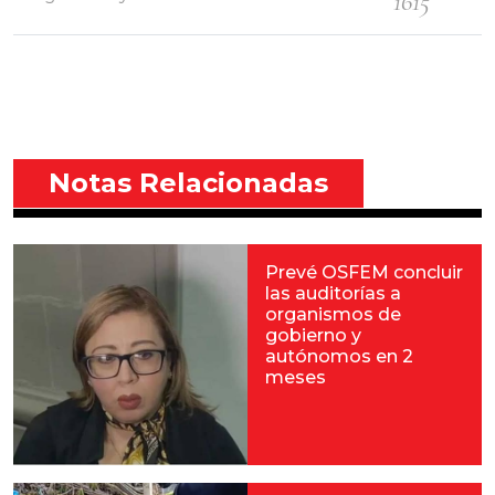
1615
Notas Relacionadas
Prevé OSFEM concluir
las auditorías a
organismos de
gobierno y
autónomos en 2
meses