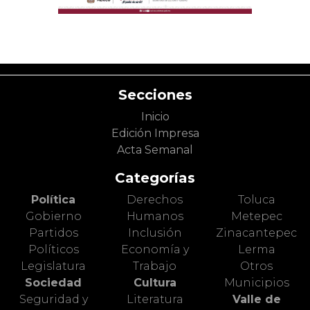
Secciones
Inicio
Edición Impresa
Acta Semanal
Categorías
Política
Derechos
Toluca
Gobierno
Humanos
Metepec
Partidos
Inclusión
Zinacantepec
Políticos
Economía y
Lerma
Legislatura
Trabajo
Otros
Sociedad
Cultura
Municipios
Seguridad y
Literatura
Valle de