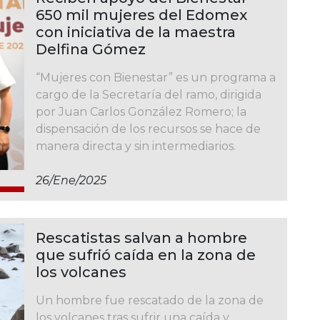
650 mil mujeres del Edomex
con iniciativa de la maestra
Delfina Gómez
“Mujeres con Bienestar” es un programa a
cargo de la Secretaría del ramo, dirigida
por Juan Carlos González Romero; la
dispensación de los recursos se hace de
manera directa y sin intermediarios.
26/ene/2025
Rescatistas salvan a hombre
que sufrió caída en la zona de
los volcanes
Un hombre fue rescatado de la zona de
los volcanes tras sufrir una caída y