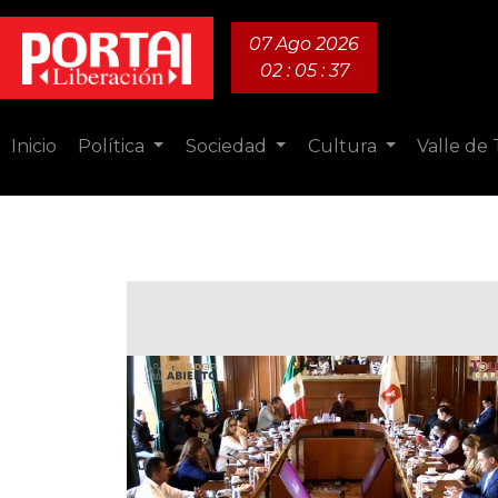
07 Ago 2026
02 : 05 : 38
Inicio
Política
Sociedad
Cultura
Valle de