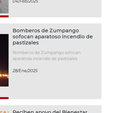
04/feb/2025
Bomberos de Zumpango
sofocan aparatoso incendio de
pastizales
Bomberos de Zumpango sofocan
aparatoso incendio de pastizales
28/ene/2025
Reciben apoyo del Bienestar