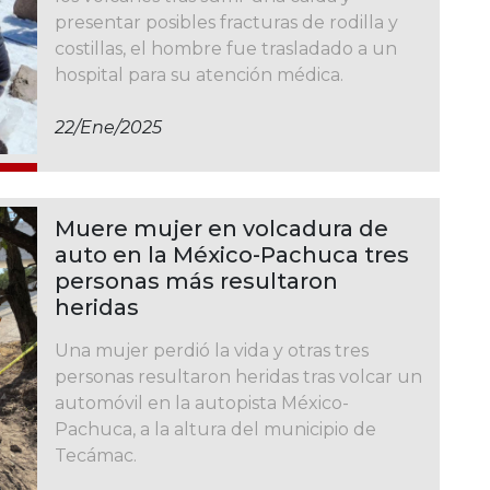
presentar posibles fracturas de rodilla y
costillas, el hombre fue trasladado a un
hospital para su atención médica.
22/ene/2025
Muere mujer en volcadura de
auto en la México-Pachuca tres
personas más resultaron
heridas
Una mujer perdió la vida y otras tres
personas resultaron heridas tras volcar un
automóvil en la autopista México-
Pachuca, a la altura del municipio de
Tecámac.