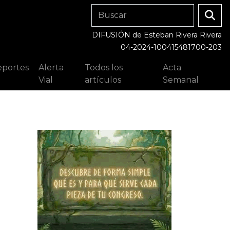
DIFUSIÓN de Esteban Rivera Rivera
04-2024-100415481700-203
portes
Alerta
Todos los
Acta
Vial
artículos
Semanal