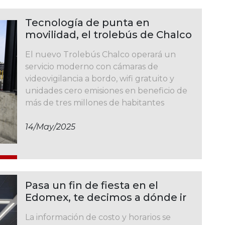
Tecnología de punta en
movilidad, el trolebús de Chalco
El nuevo Trolebús Chalco operará un
servicio moderno con cámaras de
videovigilancia a bordo, wifi gratuito y
unidades cero emisiones en beneficio de
más de tres millones de habitantes
14/may/2025
Pasa un fin de fiesta en el
Edomex, te decimos a dónde ir
La información de costo y horarios se