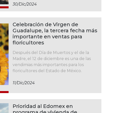
30/dic/2024
Celebración de Virgen de
Guadalupe, la tercera fecha más
importante en ventas para
floricultores
Después del Día de Muertos y el de la
Madre, el 12 de diciembre es una de las
vendimias más importantes para los
floricultores del Estado de México.
11/dic/2024
Prioridad al Edomex en
programa de vivienda de