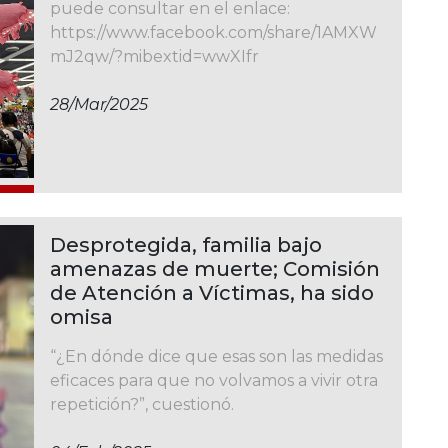
puede consultar en el enlace:
https://www.facebook.com/share/1AMXW
mJ2qw/?mibextid=wwXIfr
28/mar/2025
Desprotegida, familia bajo
amenazas de muerte; Comisión
de Atención a Víctimas, ha sido
omisa
“¿En dónde dice que esas son las medidas
eficaces para que no volvamos a vivir otra
repetición?”, cuestionó.