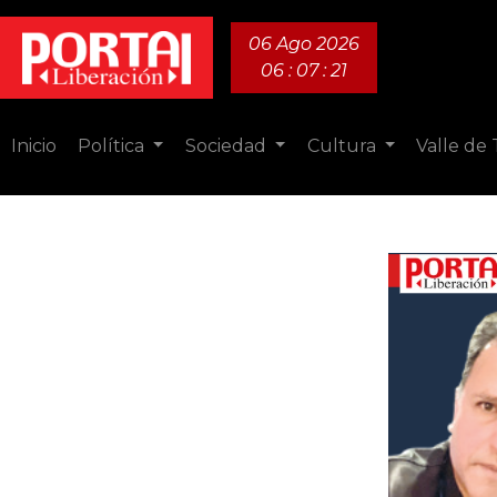
06 Ago 2026
06 : 07 : 22
Inicio
Política
Sociedad
Cultura
Valle de