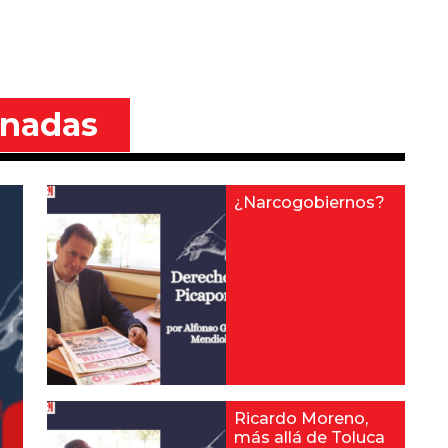
onadas
¿Narcogobiernos?
Ricardo Moreno,
más allá de Toluca