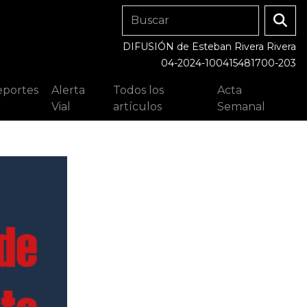
DIFUSIÓN de Esteban Rivera Rivera
04-2024-100415481700-203
portes
Alerta
Todos los
Acta
Vial
artículos
Semanal