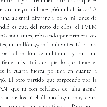
 el de mayor crecimiento de todos que es
ecord de ¡11 millones 766 mil afiliados! A
 una abismal diferencia de 9 millones de
ndió es que, del resto de ellos, el PVEM
más militantes, rebasando por primera vez
tes, un millón 59 mil militantes. El otrora
onal el millón de militantes, y tan solo
iene más afiliados que lo que tiene el
es la cuarta fuerza política en cuanto a
 536. El otro partido que sorprende por la
PAN, que ni con celulares de “alta gama”
gra atraerlos. Y el último lugar, muy cerca
, con 327 mil 290 afiliados. Pero no se