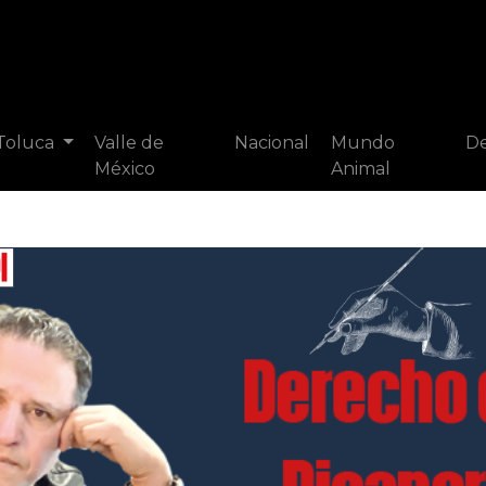
 Toluca
Valle de
Nacional
Mundo
De
México
Animal