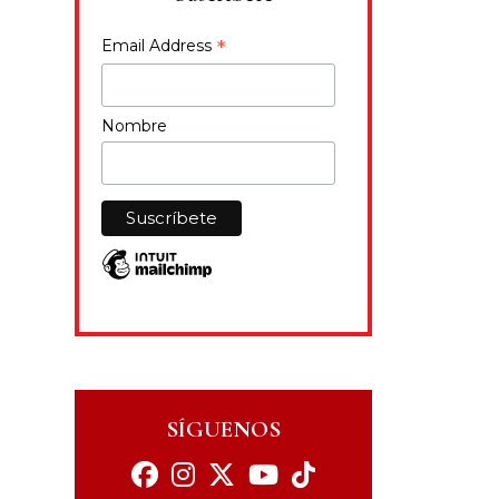
*
Email Address
Nombre
SÍGUENOS