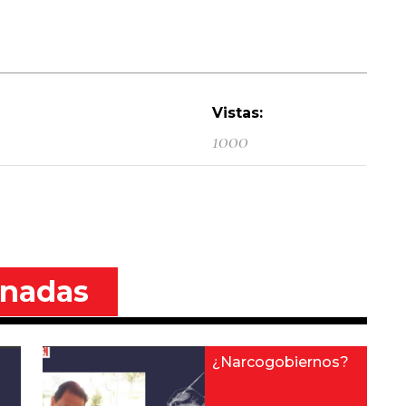
Vistas:
1000
onadas
¿Narcogobiernos?