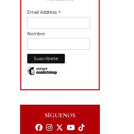
*
Email Address
Nombre
SÍGUENOS