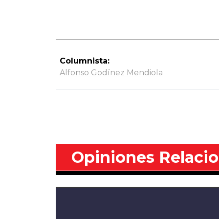
Columnista:
Alfonso Godínez Mendiola
Opiniones Relaci