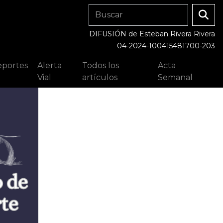
DIFUSIÓN de Esteban Rivera Rivera
04-2024-100415481700-203
portes
Alerta
Todos los
Acta
Vial
artículos
Semanal