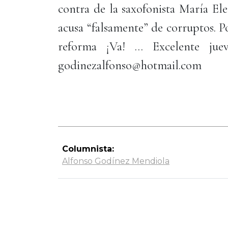
contra de la saxofonista María Ele
acusa “falsamente” de corruptos. Po
reforma ¡Va! … Excelente jue
godinezalfonso@hotmail.com
Columnista:
Alfonso Godínez Mendiola