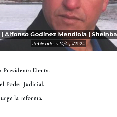
| Alfonso Godínez Mendiola | Sheinb
Publicado el
14/ago/2024
 Presidenta Electa.
el Poder Judicial.
 urge la reforma.