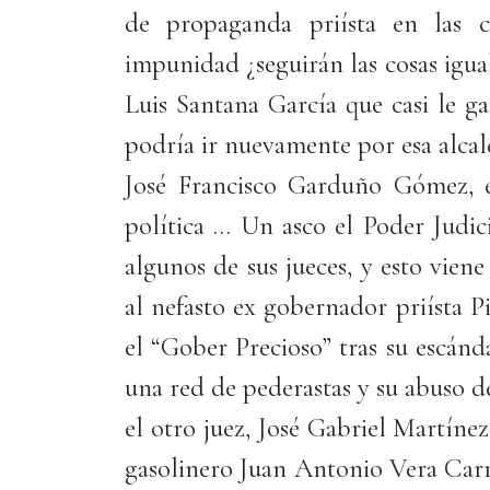
de propaganda priísta en las 
impunidad ¿seguirán las cosas igu
Luis Santana García que casi le g
podría ir nuevamente por esa alcald
José Francisco Garduño Gómez, e
política … Un asco el Poder Judic
algunos de sus jueces, y esto viene
al nefasto ex gobernador priísta 
el “Gober Precioso” tras su escán
una red de pederastas y su abuso d
el otro juez, José Gabriel Martíne
gasolinero Juan Antonio Vera Carr