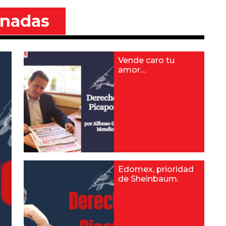
onadas
Vende caro tu
amor…
Edomex, prioridad
de Sheinbaum.