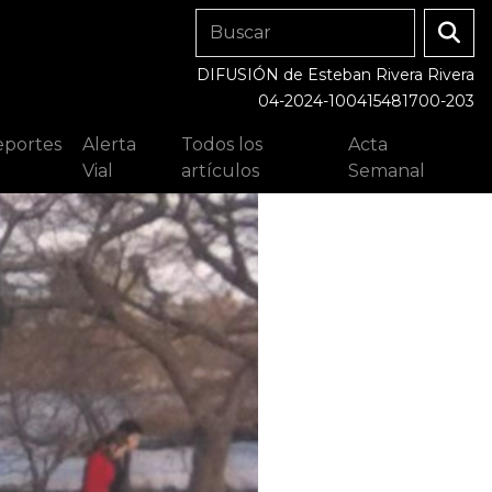
DIFUSIÓN de Esteban Rivera Rivera
04-2024-100415481700-203
portes
Alerta
Todos los
Acta
Vial
artículos
Semanal