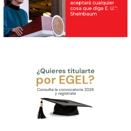
aceptará cualquier
cosa que diga E. U.”:
Sheinbaum