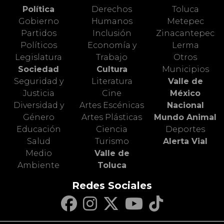
Política
Derechos
Toluca
Gobierno
Humanos
Metepec
Partidos
Inclusión
Zinacantepec
Políticos
Economía y
Lerma
Legislatura
Trabajo
Otros
Sociedad
Cultura
Municipios
Seguridad y
Literatura
Valle de
Justicia
Cine
México
Diversidad y
Artes Escénicas
Nacional
Género
Artes Plásticas
Mundo Animal
Educación
Ciencia
Deportes
Salud
Turismo
Alerta Vial
Medio
Valle de
Ambiente
Toluca
Redes Sociales