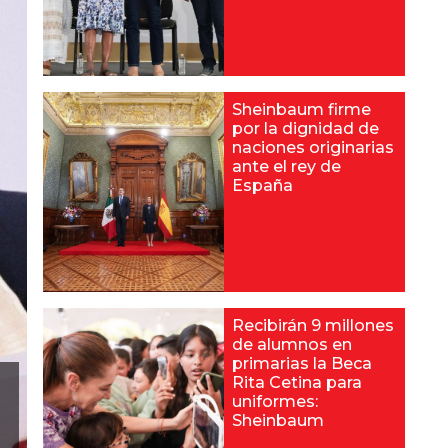
Sheinbaum firme
por la dignidad de
naciones originarias
ante el rey de
España
Recibirán 9 millones
de alumnos en
primarias la Beca
Rita Cetina para
uniformes:
Sheinbaum