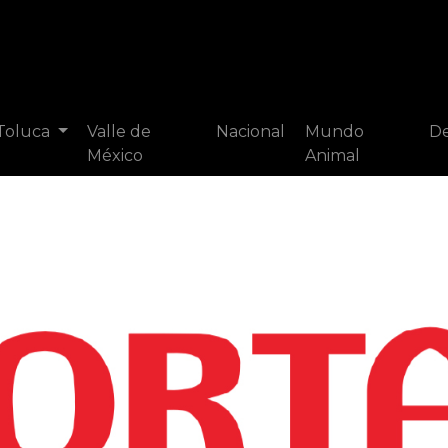
 Toluca
Valle de
Nacional
Mundo
De
México
Animal