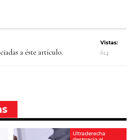
Vistas:
iadas a éste artículo.
614
as
Ultraderecha
desprecia el