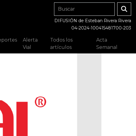
DIFUSIÓN de Esteban Rivera Rivera
04-2024-100415481700-203
portes
Alerta
Todos los
Acta
Vial
artículos
Semanal