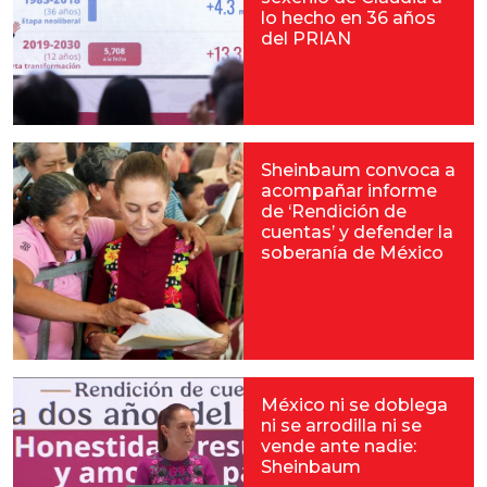
lo hecho en 36 años
del PRIAN
Sheinbaum convoca a
acompañar informe
de ‘Rendición de
cuentas’ y defender la
soberanía de México
México ni se doblega
ni se arrodilla ni se
vende ante nadie:
Sheinbaum