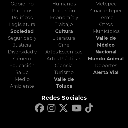
Gobierno
Humanos
Metepec
Partidos
Inclusión
Zinacantepec
Políticos
Economía y
Lerma
Legislatura
Trabajo
Otros
Sociedad
Cultura
Municipios
Seguridad y
Literatura
Valle de
Justicia
Cine
México
Diversidad y
Artes Escénicas
Nacional
Género
Artes Plásticas
Mundo Animal
Educación
Ciencia
Deportes
Salud
Turismo
Alerta Vial
Medio
Valle de
Ambiente
Toluca
Redes Sociales