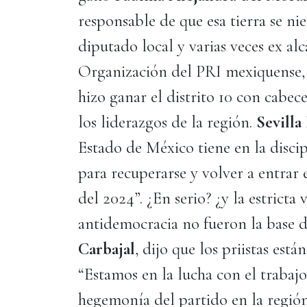
responsable de que esa tierra se nie
diputado local y varias veces ex alc
Organización del PRI mexiquense
hizo ganar el distrito 10 con cabec
los liderazgos de la región.
Sevill
Estado de México tiene en la discip
para recuperarse y volver a entrar
del 2024”. ¿En serio? ¿y la estricta 
antidemocracia no fueron la base d
Carbajal
, dijo que los priistas está
“Estamos en la lucha con el trabajo
hegemonía del partido en la región