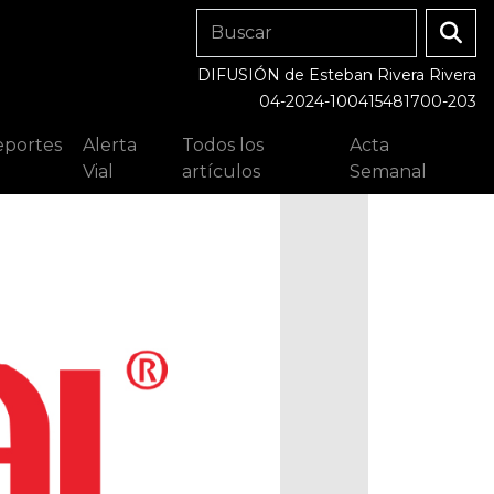
DIFUSIÓN de Esteban Rivera Rivera
04-2024-100415481700-203
portes
Alerta
Todos los
Acta
Vial
artículos
Semanal