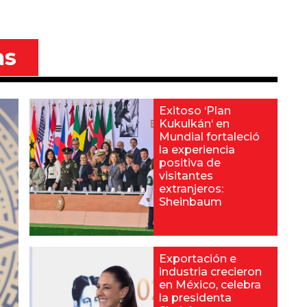
as
Exitoso ‘Plan
Kukulkán‘ en
Mundial fortaleció
la experiencia
positiva de
visitantes
extranjeros:
Sheinbaum
Exportación e
industria crecieron
en México, celebra
la presidenta