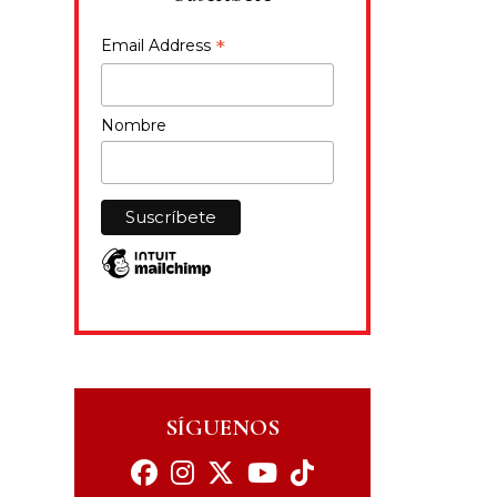
*
Email Address
Nombre
SÍGUENOS