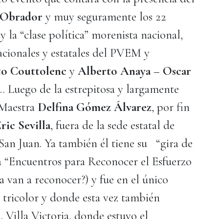
 Obrador
y muy seguramente los 22
 la “clase política” morenista nacional,
acionales y estatales del PVEM y
to Couttolenc
y
Alberto Anaya
–
Oscar
… Luego de la estrepitosa y largamente
 Maestra
Delfina Gómez Álvarez
, por fin
ric Sevilla
, fuera de la sede estatal de
San Juan. Ya también él tiene su “gira de
 “Encuentros para Reconocer el Esfuerzo
 la van a reconocer?) y fue en el único
 tricolor y donde esta vez también
l
, Villa Victoria, donde estuvo el