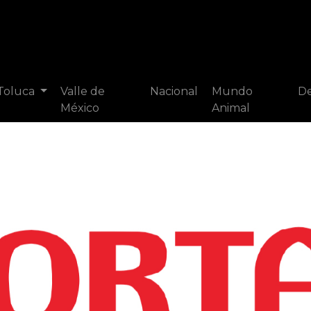
 Toluca
Valle de
Nacional
Mundo
De
México
Animal