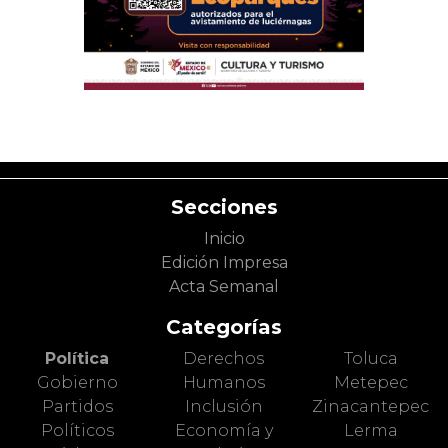
Secciones
Inicio
Edición Impresa
Acta Semanal
Categorías
Política
Derechos
Toluca
Gobierno
Humanos
Metepec
Partidos
Inclusión
Zinacantepec
Políticos
Economía y
Lerma