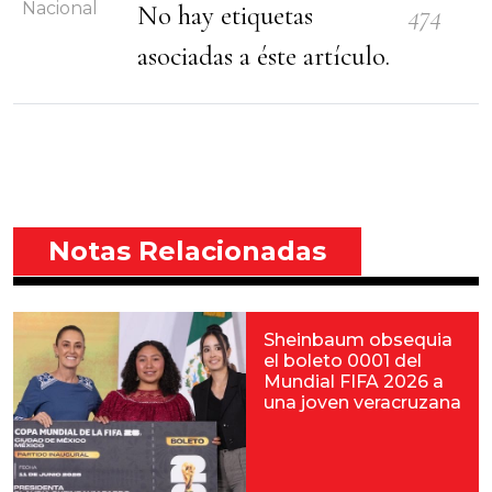
Nacional
No hay etiquetas
474
asociadas a éste artículo.
Notas Relacionadas
Sheinbaum obsequia
el boleto 0001 del
Mundial FIFA 2026 a
una joven veracruzana