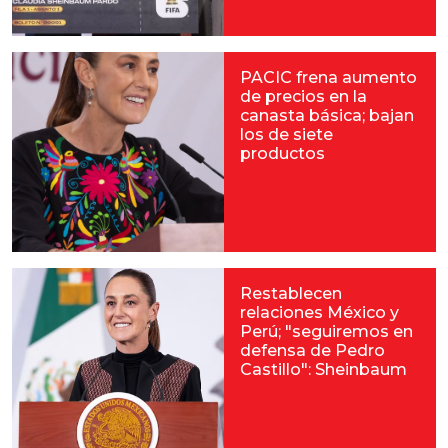
PACIC frena aumento
de precios en la
canasta básica; bajan
los de siete
productos
Restablecen
relaciones México y
Perú; "seguiremos en
defensa de Pedro
Castillo": Sheinbaum