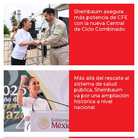
Sheinbaum asegura
más potencia de CFE
con la nueva Central
de Ciclo Combinado
Más allá del rescate al
sistema de salud
pública, Sheinbaum
va por una ampliación
histórica a nivel
nacional