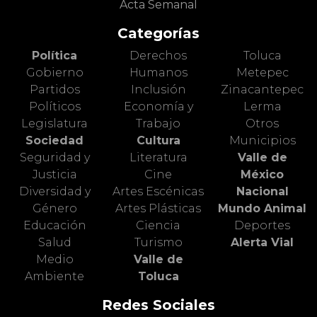
Acta Semanal
Categorías
Política
Derechos
Toluca
Gobierno
Humanos
Metepec
Partidos
Inclusión
Zinacantepec
Políticos
Economía y
Lerma
Legislatura
Trabajo
Otros
Sociedad
Cultura
Municipios
Seguridad y
Literatura
Valle de
Justicia
Cine
México
Diversidad y
Artes Escénicas
Nacional
Género
Artes Plásticas
Mundo Animal
Educación
Ciencia
Deportes
Salud
Turismo
Alerta Vial
Medio
Valle de
Ambiente
Toluca
Redes Sociales