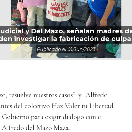
Judicial y Del Mazo, señalan madres d
den investigar la fabricación de culpa
Publicado el
01/jun/2023
o, resuelve nuestros casos”, y “Alfredo
antes del colectivo Haz Valer tu Libertad
e Gobierno para exigir diálogo con el
 Alfredo del Mazo Maza.