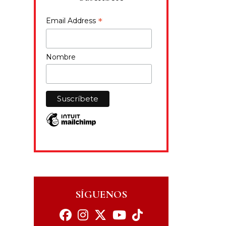
*
Email Address
Nombre
SÍGUENOS