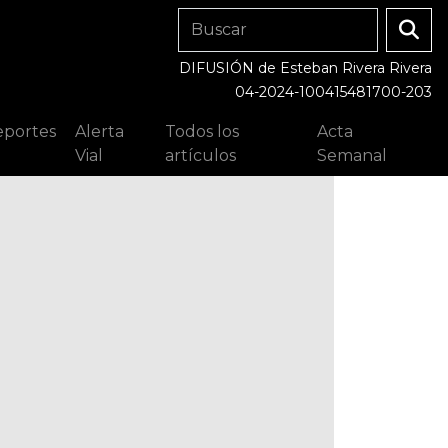
DIFUSIÓN de Esteban Rivera Rivera
04-2024-100415481700-203
portes
Alerta
Todos los
Acta
Vial
artículos
Semanal