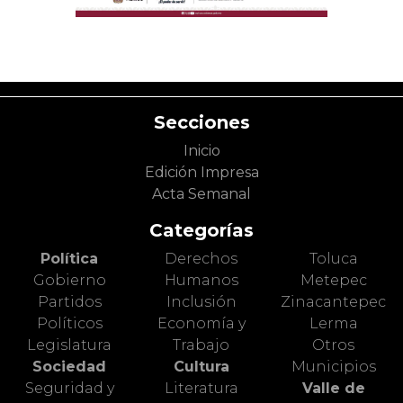
Secciones
Inicio
Edición Impresa
Acta Semanal
Categorías
Política
Derechos
Toluca
Gobierno
Humanos
Metepec
Partidos
Inclusión
Zinacantepec
Políticos
Economía y
Lerma
Legislatura
Trabajo
Otros
Sociedad
Cultura
Municipios
Seguridad y
Literatura
Valle de