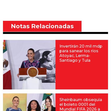
Notas Relacionadas
Invertirán 20 mil mdp
para sanear los ríos
Atoyac, Lerma-
Santiago y Tula
Sheinbaum obsequia
el boleto 0001 del
Mundial FIFA 2026 a