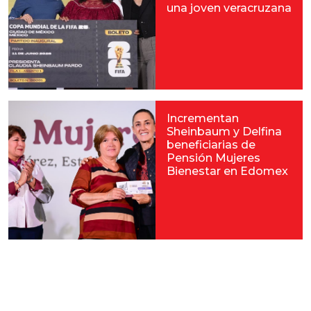
una joven veracruzana
Incrementan
Sheinbaum y Delfina
beneficiarias de
Pensión Mujeres
Bienestar en Edomex