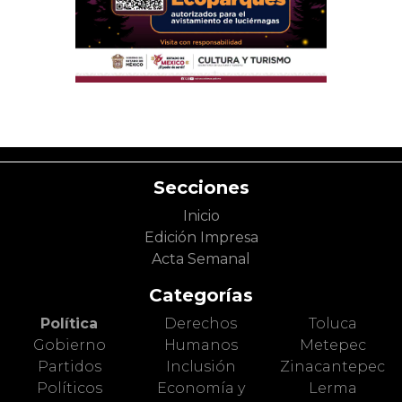
Secciones
Inicio
Edición Impresa
Acta Semanal
Categorías
Política
Derechos
Toluca
Gobierno
Humanos
Metepec
Partidos
Inclusión
Zinacantepec
Políticos
Economía y
Lerma