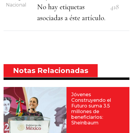
Nacional
No hay etiquetas
418
asociadas a éste artículo.
Notas Relacionadas
Jóvenes
Construyendo el
Futuro suma 3.5
millones de
beneficiarios:
Sheinbaum