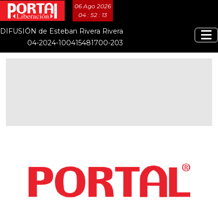
06 Ago 2026
04 : 52 : 13
DIFUSIÓN de Esteban Rivera Rivera
04-2024-100415481700-203