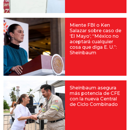
Miente FBI o Ken
Salazar sobre caso de
‘El Mayo’; “México no
aceptará cualquier
cosa que diga E. U.”:
Sheinbaum
Sheinbaum asegura
más potencia de CFE
con la nueva Central
de Ciclo Combinado