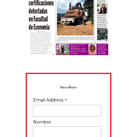
Suscríbete
*
Email Address
Nombre