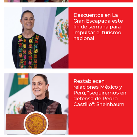
Descuentos en La
Gran Escapada este
fin de semana para
impulsar el turismo
nacional
Restablecen
relaciones México y
Perú; "seguiremos en
defensa de Pedro
Castillo": Sheinbaum