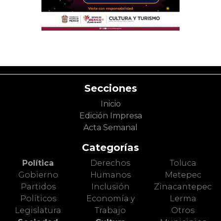
Secciones
Inicio
Edición Impresa
Acta Semanal
Categorías
Política
Derechos
Toluca
Gobierno
Humanos
Metepec
Partidos
Inclusión
Zinacantepec
Políticos
Economía y
Lerma
Legislatura
Trabajo
Otros