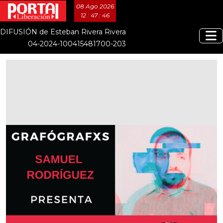
08 Ago 2026
12 : 47 : 47
DIFUSIÓN de Esteban Rivera Rivera
04-2024-100415481700-203