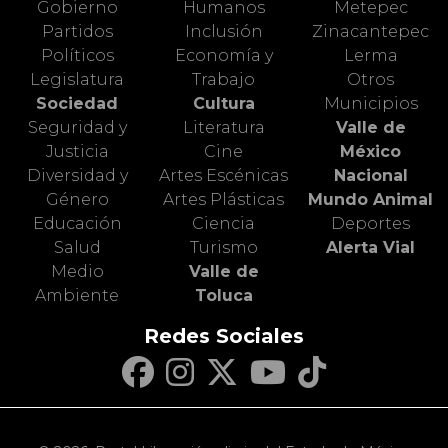
Gobierno
Humanos
Metepec
Partidos
Inclusión
Zinacantepec
Políticos
Economía y
Lerma
Legislatura
Trabajo
Otros
Sociedad
Cultura
Municipios
Seguridad y
Literatura
Valle de
Justicia
Cine
México
Diversidad y
Artes Escénicas
Nacional
Género
Artes Plásticas
Mundo Animal
Educación
Ciencia
Deportes
Salud
Turismo
Alerta Vial
Medio
Valle de
Ambiente
Toluca
Redes Sociales