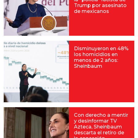
Trump por asesinato
de mexicanos
Disminuyeron en 48%
los homicidios en
menos de 2 años:
Sheinbaum
Con derecho a mentir
y desinformar TV
Azteca, Sheinbaum
descarta el retiro de