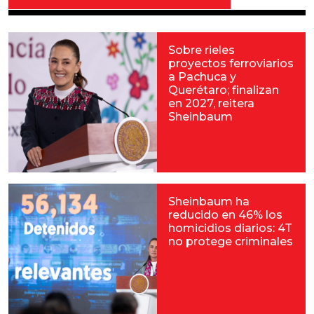
Sobre rieles
proyectos ferroviarios
a Pachuca y
Querétaro; finalizan
en 2027, reitera
Sheinbaum
Sheinbaum ha
reducido en 46% los
homicidios diarios: 4T
no protege criminales