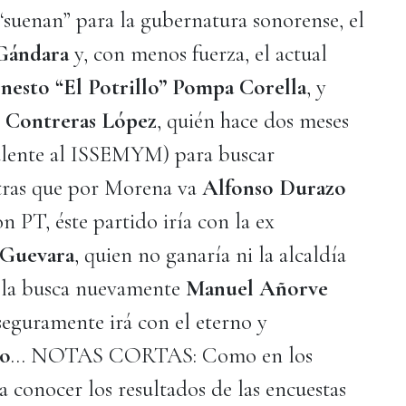
“suenan” para la gubernatura sonorense, el
 Gándara
y, con menos fuerza, el actual
nesto “El Potrillo” Pompa Corella
, y
 Contreras López
, quién hace dos meses
alente al ISSEMYM) para buscar
ntras que por Morena va
Alfonso Durazo
on PT, éste partido iría con la ex
 Guevara
, quien no ganaría ni la alcaldía
, la busca nuevamente
Manuel Añorve
eguramente irá con el eterno y
io
… NOTAS CORTAS: Como en los
a conocer los resultados de las encuestas