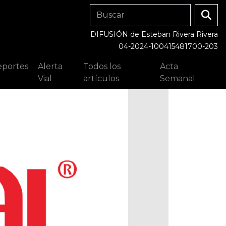
DIFUSIÓN de Esteban Rivera Rivera
04-2024-100415481700-203
portes
Alerta
Todos los
Acta
Vial
artículos
Semanal