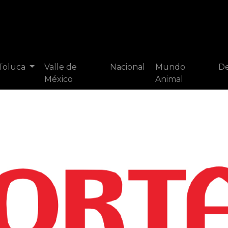
 Toluca
Valle de
Nacional
Mundo
De
México
Animal