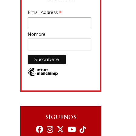
*
Email Address
Nombre
SÍGUENOS