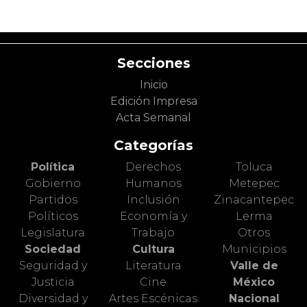
Secciones
Inicio
Edición Impresa
Acta Semanal
Categorías
Política
Derechos
Toluca
Gobierno
Humanos
Metepec
Partidos
Inclusión
Zinacantepec
Políticos
Economía y
Lerma
Legislatura
Trabajo
Otros
Sociedad
Cultura
Municipios
Seguridad y
Literatura
Valle de
Justicia
Cine
México
Diversidad y
Artes Escénicas
Nacional