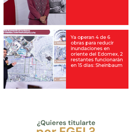
Ya operan 4 de 6
obras para reducir
inundaciones en
oriente del Edomex, 2
restantes funcionarán
en 15 días: Sheinbaum