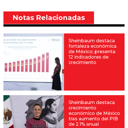
Notas Relacionadas
Sheinbaum destaca
fortaleza económica
de México; presenta
12 indicadores de
crecimiento
Sheinbaum destaca
crecimiento
económico de México
tras aumento del PIB
de 2.1% anual