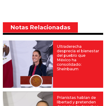
Notas Relacionadas
Ultraderecha
desprecia el bienestar
del pueblo que
México ha
consolidado:
Sheinbaum
Prianistas hablan de
libertad y pretenden