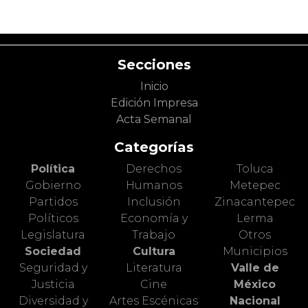
Secciones
Inicio
Edición Impresa
Acta Semanal
Categorías
Política
Derechos
Toluca
Gobierno
Humanos
Metepec
Partidos
Inclusión
Zinacantepec
Políticos
Economía y
Lerma
Legislatura
Trabajo
Otros
Sociedad
Cultura
Municipios
Seguridad y
Literatura
Valle de
Justicia
Cine
México
Diversidad y
Artes Escénicas
Nacional