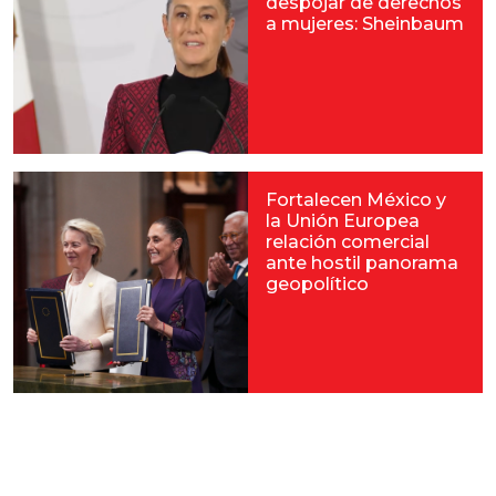
despojar de derechos
a mujeres: Sheinbaum
Fortalecen México y
la Unión Europea
relación comercial
ante hostil panorama
geopolítico