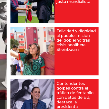
justa mundialista
Felicidad y dignidad
al pueblo, misión
del gobierno tras
crisis neoliberal:
Sheinbaum
Contundentes
golpes contra el
tráfico de fentanilo
con datos de EU,
destaca la
presidenta