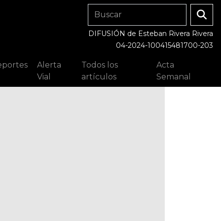
DIFUSIÓN de Esteban Rivera Rivera
04-2024-100415481700-203
portes
Alerta
Todos los
Acta
Vial
artículos
Semanal