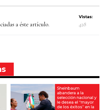
Vistas:
iadas a éste artículo.
428
as
Sheinbaum
abandera a la
selección nacional y
le desea el “mayor
de los éxitos” en la