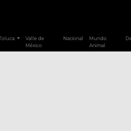
 Toluca
Valle de
Nacional
Mundo
De
México
Animal