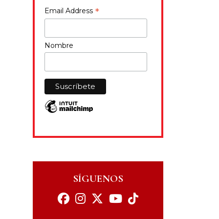
*
Email Address
Nombre
SÍGUENOS