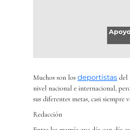
Apoyo
deportistas
Muchos son los
del 
nivel nacional e internacional, per
sus diferentes metas, casi siempr
Redacción
Entre las mamás que día con día est