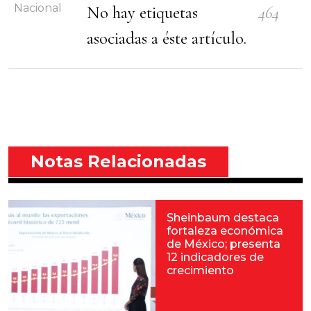
Nacional
No hay etiquetas
464
asociadas a éste artículo.
Notas Relacionadas
Sheinbaum destaca
fortaleza económica
de México; presenta
12 indicadores de
crecimiento