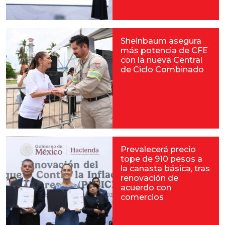
Sheinbaum asegura
más potencia de CFE
con la nueva Central
de Ciclo Combinado
Prevalecerá precio
tope de 910 pesos a
la canasta básica, tras
renovación de
acuerdo con
comercios