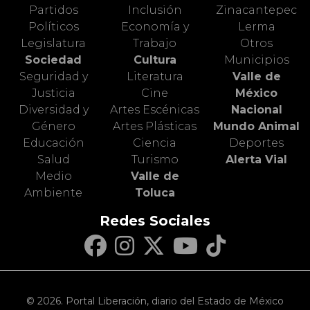
Partidos
Inclusión
Zinacantepec
Políticos
Economía y
Lerma
Legislatura
Trabajo
Otros
Sociedad
Cultura
Municipios
Seguridad y
Literatura
Valle de
Justicia
Cine
México
Diversidad y
Artes Escénicas
Nacional
Género
Artes Plásticas
Mundo Animal
Educación
Ciencia
Deportes
Salud
Turismo
Alerta Vial
Medio
Valle de
Ambiente
Toluca
Redes Sociales
© 2026. Portal Liberación, diario del Estado de México