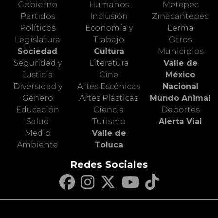
Gobierno
Humanos
Metepec
Partidos
Inclusión
Zinacantepec
Políticos
Economía y
Lerma
Legislatura
Trabajo
Otros
Sociedad
Cultura
Municipios
Seguridad y
Literatura
Valle de
Justicia
Cine
México
Diversidad y
Artes Escénicas
Nacional
Género
Artes Plásticas
Mundo Animal
Educación
Ciencia
Deportes
Salud
Turismo
Alerta Vial
Medio
Valle de
Ambiente
Toluca
Redes Sociales