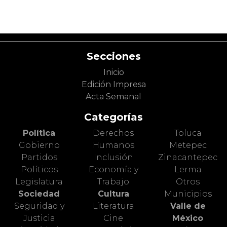
Secciones
Inicio
Edición Impresa
Acta Semanal
Categorías
Política
Derechos
Toluca
Gobierno
Humanos
Metepec
Partidos
Inclusión
Zinacantepec
Políticos
Economía y
Lerma
Legislatura
Trabajo
Otros
Sociedad
Cultura
Municipios
Seguridad y
Literatura
Valle de
Justicia
Cine
México