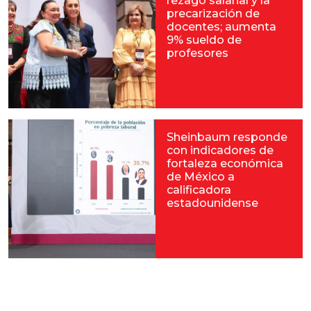
rezago salarial y la
precarización de
docentes; aumenta
9% sueldo de
profesores
Sheinbaum responde
con indicadores de
fortaleza económica
de México a
calificadora
estadounidense