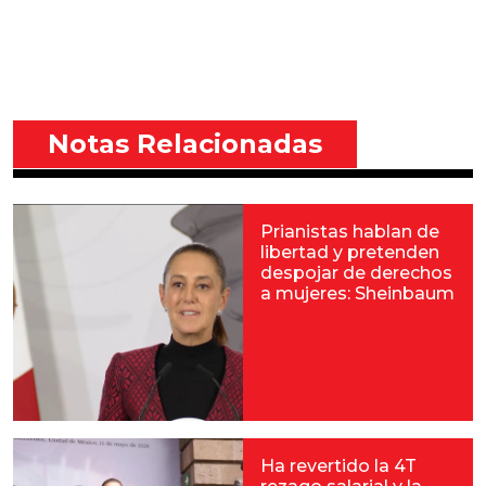
Notas Relacionadas
Prianistas hablan de
libertad y pretenden
despojar de derechos
a mujeres: Sheinbaum
Ha revertido la 4T