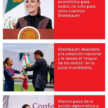
económico para
todos, no sólo para
unos cuantos:
Sheinbaum
Sheinbaum abandera
a la selección nacional
y le desea el “mayor
de los éxitos” en la
justa mundialista
México pasa de la
acción diplomática a