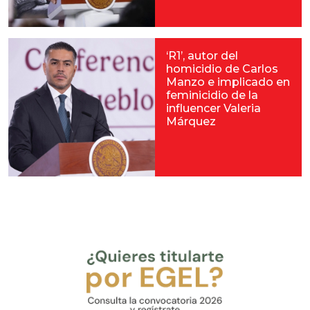
‘R1’, autor del
homicidio de Carlos
Manzo e implicado en
feminicidio de la
influencer Valeria
Márquez