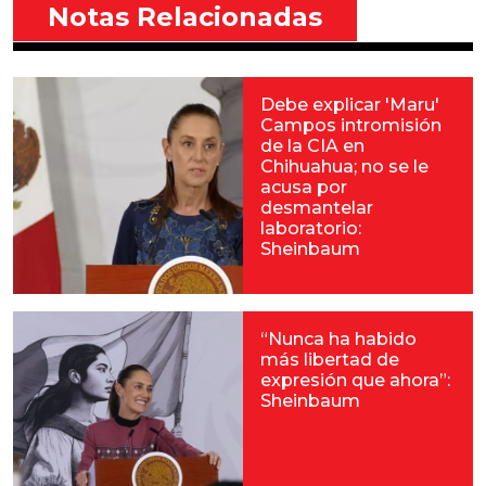
Notas Relacionadas
Debe explicar 'Maru'
Campos intromisión
de la CIA en
Chihuahua; no se le
acusa por
desmantelar
laboratorio:
Sheinbaum
“Nunca ha habido
más libertad de
expresión que ahora”:
Sheinbaum