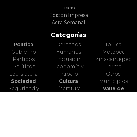
Inicio
Edición Impresa
Acta Semanal
Categorías
Política
Derechos
Toluca
Gobierno
Humanos
Metepec
Partidos
Inclusión
Zinacantepec
Políticos
Economía y
Lerma
Legislatura
Trabajo
Otros
Sociedad
Cultura
Municipios
Seguridad y
Literatura
Valle de
Justicia
Cine
México
Diversidad y
Artes Escénicas
Nacional
Género
Artes Plásticas
Mundo Animal
Educación
Ciencia
Deportes
Salud
Turismo
Alerta Vial
Medio
Valle de