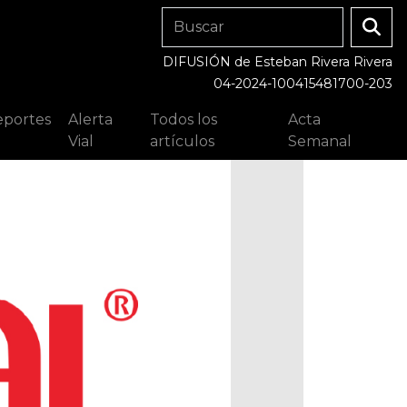
DIFUSIÓN de Esteban Rivera Rivera
04-2024-100415481700-203
portes
Alerta
Todos los
Acta
Vial
artículos
Semanal