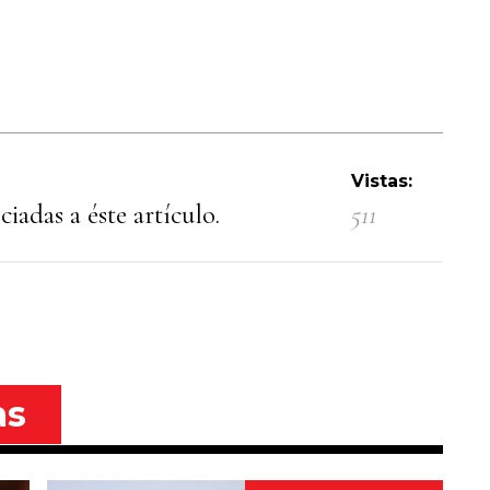
Vistas:
iadas a éste artículo.
511
as