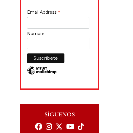
*
Email Address
Nombre
SÍGUENOS