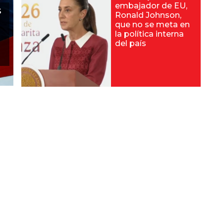
embajador de EU,
s
Ronald Johnson,
que no se meta en
la política interna
del país