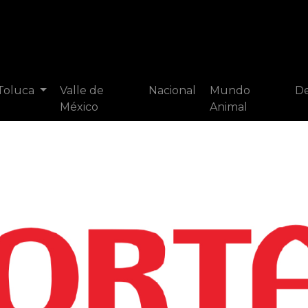
 Toluca
Valle de
Nacional
Mundo
De
México
Animal