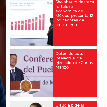
Sheinbaum destaca
fortaleza
económica de
México; presenta 12
indicadores de
crecimiento
Detenido autor
intelectual de
ejecución de Carlos
Manzo
Claudia pide al